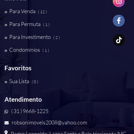
Para Venda
( 12 )
Para Permuta
( 1 )
Para Investimento
( 2 )
Condomínios
( 1 )
Favoritos
Sua Lista
( 0 )
Atendimento
( 31 ) 9668-1225
robsonimoveis2008@yahoo.com
Pedro Leopoldo, Lagoa Santa e Belo Horizonte/MG